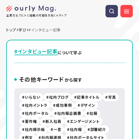
企業文化でヒトと組織の可能性を拓くメディア
トップ
学び
#インタビュー記事
#インタビュー記事
について学ぶ
その他キーワード
から探す
いらない
社内ブログ
記事タイトル
写真
社内イントラ
成功事例
デザイン
社内ポータル
社内報企画書
社報
著作権
新入社員
エンゲージメント
社内掲示板
一言
社内報
部署紹介
例文
社内報運用
社内ポータルサイト