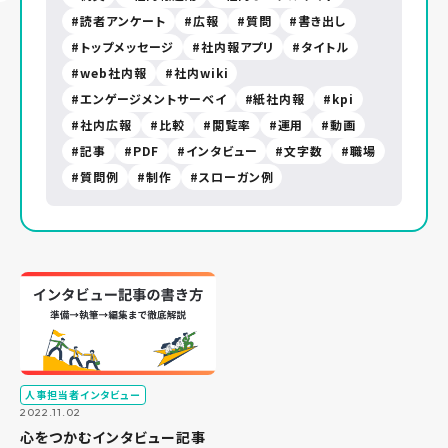
読者アンケート
広報
質問
書き出し
トップメッセージ
社内報アプリ
タイトル
web社内報
社内wiki
エンゲージメントサーベイ
紙社内報
kpi
社内広報
比較
閲覧率
運用
動画
記事
PDF
インタビュー
文字数
職場
質問例
制作
スローガン例
人事担当者インタビュー
2022.11.02
心をつかむインタビュー記事