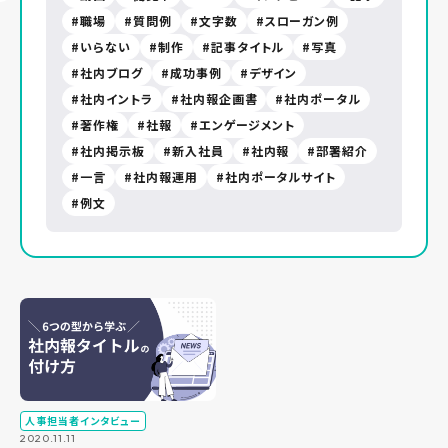
職場
質問例
文字数
スローガン例
いらない
制作
記事タイトル
写真
社内ブログ
成功事例
デザイン
社内イントラ
社内報企画書
社内ポータル
著作権
社報
エンゲージメント
社内掲示板
新入社員
社内報
部署紹介
一言
社内報運用
社内ポータルサイト
例文
人事担当者インタビュー
2020.11.11