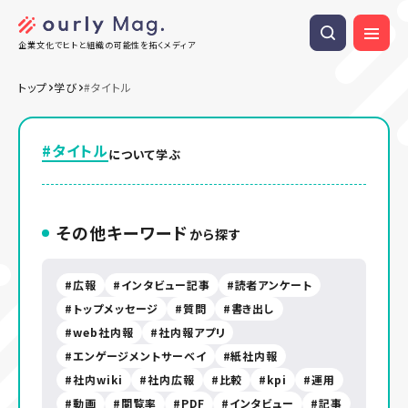
企業文化でヒトと組織の可能性を拓くメディア
トップ
学び
#タイトル
#タイトル
について学ぶ
その他キーワード
から探す
広報
インタビュー記事
読者アンケート
トップメッセージ
質問
書き出し
web社内報
社内報アプリ
エンゲージメントサーベイ
紙社内報
社内wiki
社内広報
比較
kpi
運用
動画
閲覧率
PDF
インタビュー
記事