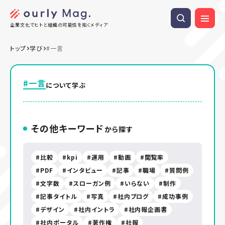
企業文化でヒトと組織の可能性を拓くメディア
トップ
学び
#一言
#一言
について学ぶ
その他キーワード
から探す
比較
kpi
運用
動画
閲覧率
PDF
インタビュー
記事
職場
質問例
文字数
スローガン例
いらない
制作
記事タイトル
写真
社内ブログ
成功事例
デザイン
社内イントラ
社内報企画書
社内ポータル
著作権
社報