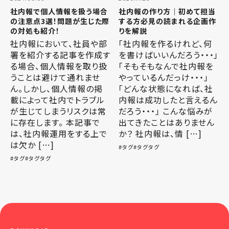
社内報で個人情報を扱う場合
社内報の作り方｜初めて担当
の注意点3選！問題が生じた際
する方必見の読まれる企画作
の対処も紹介！
りを解説
社内報において、社員や部
「社内報を作るけれど、何
署を紹介する記事を作成す
を書けばいいんだろう・・・」
る場合、個人情報を取り扱
「そもそもなんで社内報を
うことは避けて通れませ
やっているんだっけ・・・」
ん。しかし、個人情報の掲
「どんな状態になれば、社
載によって社内でトラブル
内報は成功したと言えるん
が生じてしまうリスクは常
だろう・・・」 こんな悩みが
に存在します。 本記事で
出てきたことはありません
は、社内報運用をする上で
か？ 社内報は、情 […]
は欠か […]
タグ
タグタグ
タグ
タグタグ