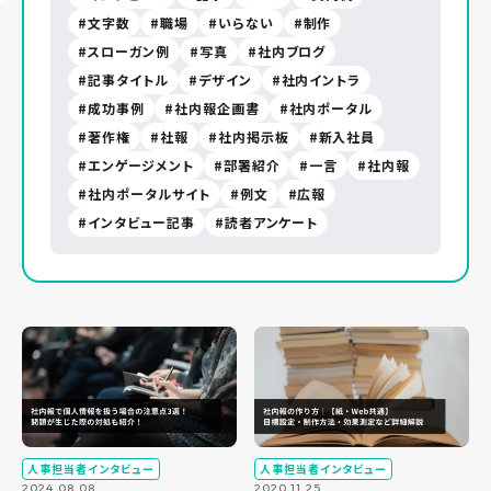
文字数
職場
いらない
制作
スローガン例
写真
社内ブログ
記事タイトル
デザイン
社内イントラ
成功事例
社内報企画書
社内ポータル
著作権
社報
社内掲示板
新入社員
エンゲージメント
部署紹介
一言
社内報
社内ポータルサイト
例文
広報
インタビュー記事
読者アンケート
人事担当者インタビュー
人事担当者インタビュー
2024.08.08
2020.11.25