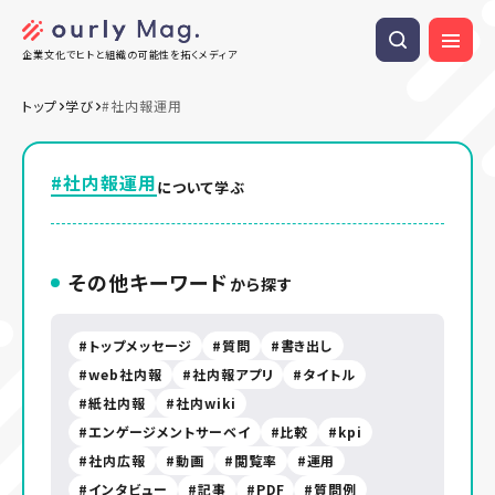
企業文化でヒトと組織の可能性を拓くメディア
トップ
学び
#社内報運用
#社内報運用
について学ぶ
その他キーワード
から探す
トップメッセージ
質問
書き出し
web社内報
社内報アプリ
タイトル
紙社内報
社内wiki
エンゲージメントサーベイ
比較
kpi
社内広報
動画
閲覧率
運用
インタビュー
記事
PDF
質問例