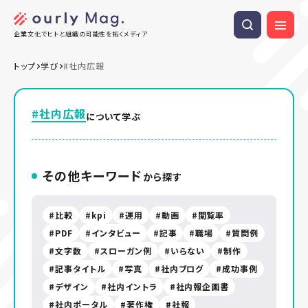
企業文化でヒトと組織の可能性を拓くメディア
トップ
学び
#社内広報
#社内広報
について学ぶ
その他キーワード
から探す
比較
kpi
運用
動画
閲覧率
PDF
インタビュー
記事
職場
質問例
文字数
スローガン例
いらない
制作
記事タイトル
写真
社内ブログ
成功事例
デザイン
社内イントラ
社内報企画書
社内ポータル
著作権
社報