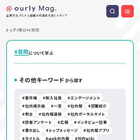
企業文化でヒトと組織の可能性を拓くメディア
トップ
学び
#質問
#質問
について学ぶ
その他キーワード
から探す
著作権
新入社員
エンゲージメント
社内掲示板
一言
社内報
部署紹介
例文
社内報運用
社内ポータルサイト
読者アンケート
広報
インタビュー記事
書き出し
トップメッセージ
社内報アプリ
タイトル
web社内報
社内wiki