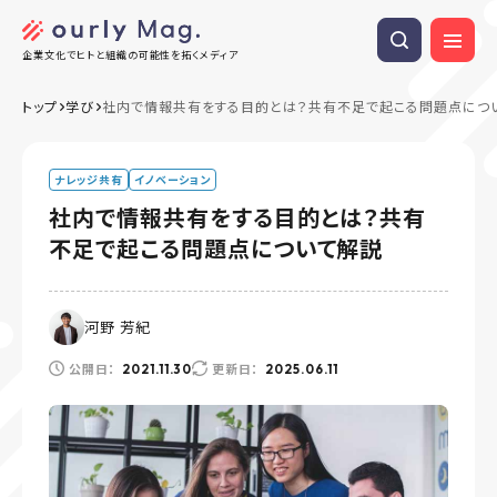
企業文化でヒトと組織の可能性を拓くメディア
トップ
学び
社内で情報共有をする目的とは？共有不足で起こる問題点につ
ナレッジ共有
イノベーション
社内で情報共有をする目的とは？共有
不足で起こる問題点について解説
河野 芳紀
公開日：
更新日：
2021.11.30
2025.06.11