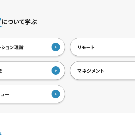
ン
について学ぶ
ーション理論
リモート
造
マネジメント
ビュー
事