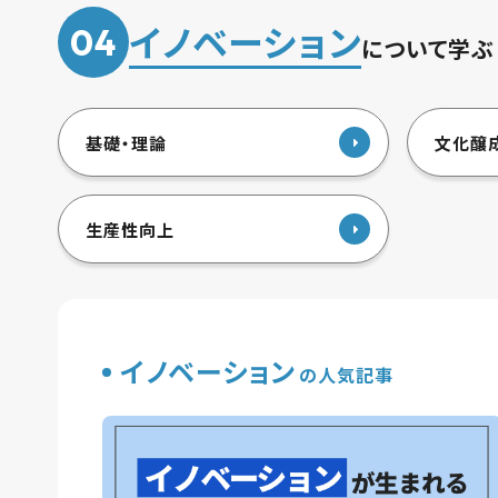
イノベーション
04
について学ぶ
基礎・理論
文化醸
生産性向上
イノベーション
の人気記事