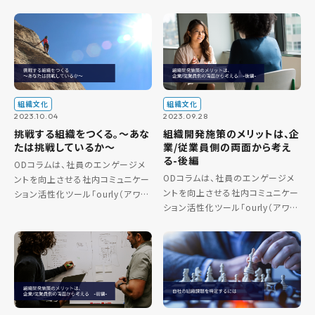
ンに大きな影響を与えます。組織文
会社の組織開発（Organization
化との違いは、風土が自然に形成
Development）部門が発信するコ
されるのに対し、文化は意図的に
[…]
作られる点です。風土醸成には、経
営者 […]
組織文化
組織文化
2023.10.04
2023.09.28
挑戦する組織をつくる。～あな
組織開発施策のメリットは、企
たは挑戦しているか～
業/従業員側の両面から考え
る-後編
ODコラムは、社員のエンゲージメ
ODコラムは、社員のエンゲージメ
ントを向上させる社内コミュニケー
ントを向上させる社内コミュニケー
ション活性化ツール「ourly（アワ
ション活性化ツール「ourly（アワ
リー）」を開発・販売するourly株式
リー）」を開発・販売するourly株式
会社の組織開発（Organization
会社の組織開発（Organization
Development）部門が発信するコ
Development）部門が発信するコ
[…]
[…]