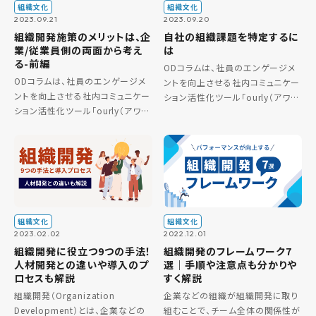
組織文化
組織文化
2023.09.21
2023.09.20
組織開発施策のメリットは、企
自社の組織課題を特定するに
業/従業員側の両面から考え
は
る-前編
ODコラムは、社員のエンゲージメ
ODコラムは、社員のエンゲージメ
ントを向上させる社内コミュニケー
ントを向上させる社内コミュニケー
ション活性化ツール「ourly（アワ
ション活性化ツール「ourly（アワ
リー）」を開発・販売するourly株式
リー）」を開発・販売するourly株式
会社の組織開発（Organization
会社の組織開発（Organization
Development）部門が発信するコ
Development）部門が発信するコ
[…]
[…]
組織文化
組織文化
2023.02.02
2022.12.01
組織開発に役立つ9つの手法！
組織開発のフレームワーク7
人材開発との違いや導入のプ
選｜手順や注意点も分かりや
ロセスも解説
すく解説
組織開発（Organization
企業などの組織が組織開発に取り
Development）とは、企業などの
組むことで、チーム全体の関係性が