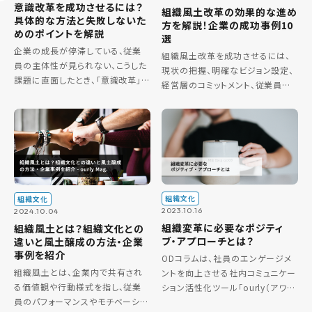
意識改革を成功させるには？
組織風土改革の効果的な進め
具体的な方法と失敗しないた
方を解説！企業の成功事例10
めのポイントを解説
選
企業の成長が停滞している、従業
組織風土改革を成功させるには、
員の主体性が見られない、こうした
現状の把握、明確なビジョン設定、
課題に直面したとき、「意識改革」
経営層のコミットメント、従業員の
の必要性が語られます。しかし、意
参加、透明なコミュニケーション、継
識改革は単なる精神論ではありま
続的な評価が重要です。これによ
せん。 正しい手順とポイントを理解
り、持続可能な成長と社員のモチ
し、計画的に進めることで、組織
ベーション向上が期待できます。
[…]
[…]
組織文化
組織文化
2023.10.16
2024.10.04
組織変革に必要なポジティ
組織風土とは？組織文化との
ブ・アプローチとは？
違いと風土醸成の方法・企業
事例を紹介
ODコラムは、社員のエンゲージメ
組織風土とは、企業内で共有され
ントを向上させる社内コミュニケー
る価値観や行動様式を指し、従業
ション活性化ツール「ourly（アワ
員のパフォーマンスやモチベーショ
リー）」を開発・販売するourly株式