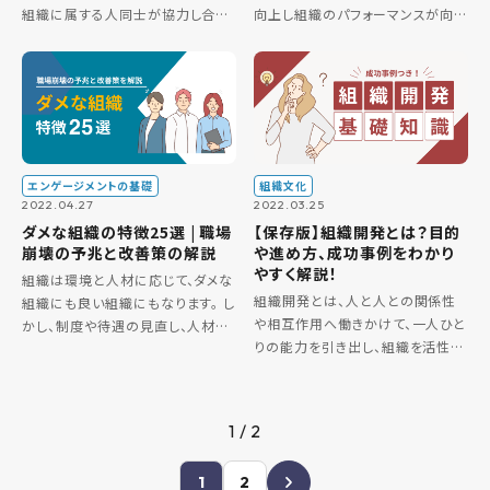
組織に属する人同士が協力し合
向上し組織のパフォーマンスが向
い、組織を活性化、成長させる取り
上することが期待できます。 組織開
組みです。組織開発の手法は、コ
発に効率よく取り組むためには、フ
ミュニケーションを活性化させるも
レームワークを用いることがかか
のや、目標を共有させる […]
せません。 そこで本記事では、組
[…]
エンゲージメントの基礎
組織文化
2022.04.27
2022.03.25
ダメな組織の特徴25選 | 職場
【保存版】組織開発とは？目的
崩壊の予兆と改善策の解説
や進め方、成功事例をわかり
やすく解説！
組織は環境と人材に応じて、ダメな
組織開発とは、人と人との関係性
組織にも良い組織にもなります。 し
や相互作用へ働きかけて、一人ひと
かし、制度や待遇の見直し、人材の
りの能力を引き出し、組織を活性化
適切な教育によって組織の体質改
させて、組織全体のパフォーマンス
善は可能です。また労働環境の整
を向上させる取り組みのことです。
備をすることで、業績・生産性の向
組織開発では、組織の目標や課題
上や社員の労働意欲の向上にも繋
1 / 2
を明確化し、それに対して試験的
[…]
[…]
1
2