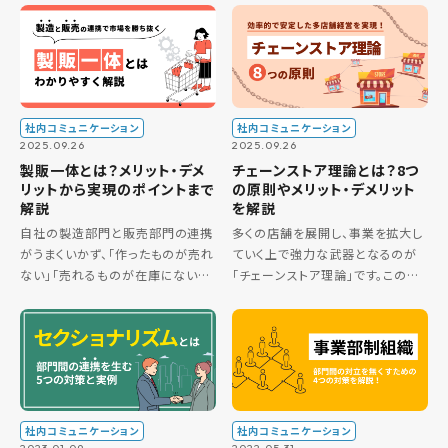
る中で、この問題の根深さを実感し
減少といった外部環境の変化を受
ている経営者や人事担当者の方も
け、多くの企業が変革の必要性に
多いのではないでしょうか。人手
迫られています。 特に現場のマネ
[…]
ジ […]
社内コミュニケーション
社内コミュニケーション
2025.09.26
2025.09.26
製販一体とは？メリット・デメ
チェーンストア理論とは？8つ
リットから実現のポイントまで
の原則やメリット・デメリット
解説
を解説
自社の製造部門と販売部門の連携
多くの店舗を展開し、事業を拡大し
がうまくいかず、「作ったものが売れ
ていく上で強力な武器となるのが
ない」「売れるものが在庫にない」
「チェーンストア理論」です。この理
といった機会損失や過剰在庫に悩
論は、小売業や飲食業において、効
んでいませんか。その課題を解決す
率的で安定した多店舗経営を実現
る鍵が、製造と販売の垣根を越え
するための体系的な仕組みを示し
て協力する「製販一体」の体制です
ています。 この記事では、チェー
[…]
[…]
社内コミュニケーション
社内コミュニケーション