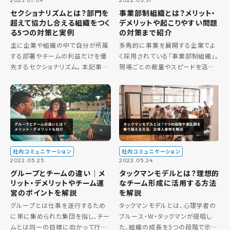
2023.01.09
2022.05.31
セクショナリズムとは？部門を
事業部制組織とは？メリット・
超えて協力し合える組織をつく
デメリットや起こりやすい問題
る5つの対策と実例
の対策まで紹介
主に企業や組織の中で自分が所属
多角的に事業を展開する企業でよ
する部署やチームの利益だけを優
く採用されている「事業部制組織」。
先するセクショナリズム。 本記事で
現場ごとの裁量やスピードを活か
はセクショナリズムが生まれる理由
せる一方で、事業部間の連携不足
や企業に及ぼす弊害を追求します。
や情報の分断といった課題も起き
またセクショナリズムの対策方法や
やすいのが問題でもあります。 本記
実際の企業の取り組み事例につい
事では事業部制組織の特徴や、実
[…]
[…]
社内コミュニケーション
社内コミュニケーション
2022.05.25
2022.05.24
グループとチームの違い｜メ
タックマンモデルとは？理想的
リット・デメリットやチーム運
なチーム形成に活用する方法
営のポイントを解説
を解説
グループとは仕事を遂行するため
タックマンモデルとは、心理学者の
に単に集められた集団を指し、チー
ブルース・W・タックマンが提唱し
ムとは同一の目標に向かって行動
た、組織の成長を5つの段階で示し