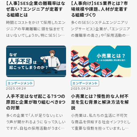
【人事】SES企業の離職率はな
【人事向け】SES業界とは？市
ぜ高い？エンジニアが定着す
場規模や課題、人材が定着す
る組織とは
る組織づくり
時間とコストをかけて採用したエン
多くのSES（システムエンジニアリ
ジニアの早期離職に頭を悩ませて
ングサービス）企業が、「エンジニア
はいないでしょうか。特にSES（シス
の離職率の高さ」や「採用活動の難
テムエンジニアリングサービス）業
化」といった共通の課題を抱えてい
界においては、その構造的な特徴
ます。この問題の背景には、個々の
から人材の定着が大きな経営課題
エンジニアの価値観だけでなく、
となっています。 給与の改善や
SESというビジネスモデル […]
[…]
エンゲージメント
エンゲージメント
2025.09.29
2025.09.29
人手不足はなぜ起こる？5つの
小売業とは？慢性的な人材不
原因と企業が取り組むべき8つ
足を生む背景と解決方法を解
の対策
説
多くの企業で「人が足りない」とい
小売業は、私たちの生活に不可欠
う声が聞かれるようになって久しい
な商品を供給する社会インフラとし
ですが、自社の採用活動がうまくい
て重要な役割を担っています。しか
かなかったり、離職者が増えたりす
し、ECサイトの台頭や労働人口の