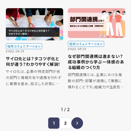
する集団を指します。 似た表現同
たモデルです。 タックマンモデルで
士ですが、厳密には異なる言葉と
は、形成期、混乱期、統一期、機能
言えます。 本記事では、より詳しい
期、散会期の5段階を経ることで、
グループとチームの違いについて
理想的な状態へと組織が成長 […]
比 […]
社内コミュニケーション
社内コミュニケーション
2022.03.10
2022.04.13
なぜ部門間連携は進まない？
サイロ化とは？タコツボ化と
成功事例から学ぶ一体感のあ
何が違う？わかりやすく解説！
る組織のつくり方
サイロ化は、企業の特定部門が他
部門間連携とは、企業における複
の部門と情報共有や連携を行わず
数の部門・部署が連携して業務に
に業務を進め、孤立した状態に陥
携わることです。組織力や生産性の
る現象を指し、セクショナリズムや
向上、離職率の低下やイノベーショ
タコツボ化とも呼ばれます。 “サイ
ン創出につながります。 そのため、
ロ”とは、英語で家畜飼料などを貯
多くの企業で部門間連携が重要視
蔵するた […]
1 / 2
されていますが、実際は簡単ではな
[…]
1
2