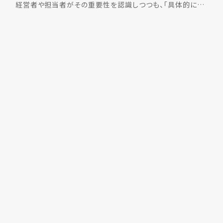
経営者や担当者がその重要性を認識しつつも、「具体的に何
をすれば良いのか分からない」「施策が形骸化してしま […]