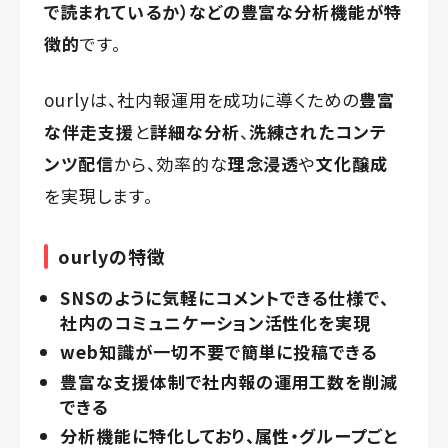
で読まれているか）などの
豊富な分析機能が特
徴的
です。
ourlyは、社内報運用を成功に導くための
豊富
な伴走支援
と
詳細な分析
、
洗練されたコンテ
ンツ配信
から、効率的な
理念浸透
や
文化醸成
を実現します。
ourlyの特徴
SNSのように気軽にコメントできる仕様で、
社内のコミュニケーション活性化を実現
web知識が一切不要で簡単に投稿できる
豊富な支援体制で社内報の運用工数を削減
できる
分析機能に特化しており、属性・グループごと