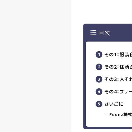
目次
その1：服装
その2：住所
その3：人
その4：フ
さいごに
Foonz