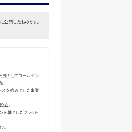
けに公開したものです』
務委託先としてコールセン
始。
ベースを強みとした事業
を設立。
ョンを軸としたプラット
す。