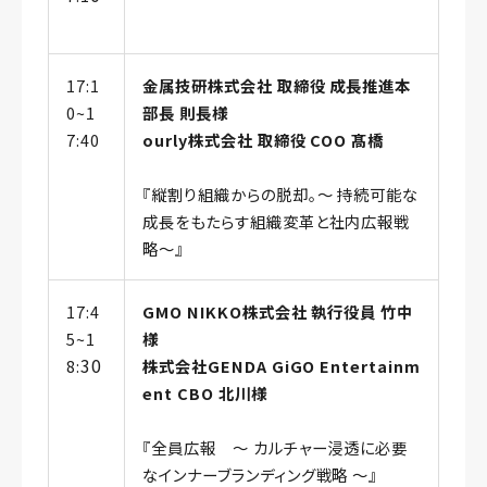
17:1
金属技研株式会社 取締役 成長推進本
0~1
部長 則長様
7:40
ourly株式会社 取締役 COO 髙橋
『縦割り組織からの脱却。～ 持続可能な
成長をもたらす組織変革と社内広報戦
略～』
17:4
GMO NIKKO株式会社 執行役員 竹中
5~1
様
30
8:
株式会社GENDA GiGO Entertainm
ent CBO 北川様
『全員広報 ～ カルチャー浸透に必要
なインナーブランディング戦略 ～』