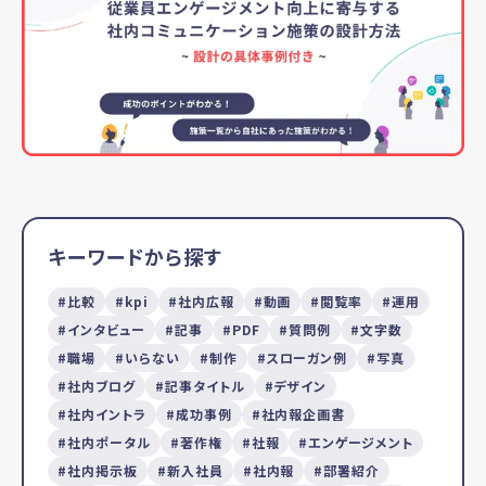
キーワードから探す
比較
kpi
社内広報
動画
閲覧率
運用
インタビュー
記事
PDF
質問例
文字数
職場
いらない
制作
スローガン例
写真
社内ブログ
記事タイトル
デザイン
社内イントラ
成功事例
社内報企画書
社内ポータル
著作権
社報
エンゲージメント
社内掲示板
新入社員
社内報
部署紹介