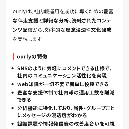
ourlyは、社内報運用を成功に導くための
豊富
な伴走支援
と
詳細な分析
、
洗練されたコンテ
ンツ配信
から、効率的な
理念浸透
や
文化醸成
を実現します。
ourlyの特徴
SNSのように気軽にコメントできる仕様で、
社内のコミュニケーション活性化を実現
web知識が一切不要で簡単に投稿できる
豊富な支援体制で社内報の運用工数を削減
できる
分析機能に特化しており、属性・グループごと
にメッセージの浸透度がわかる
組織課題や情報発信後の改善度合いを可視