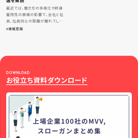
選を解説
最近では、働き方の多様化や終身
雇用性の崩壊の影響で、会社と社
員、社員同士の距離が離れてしま
い、帰属意識が薄れてきています。
帰属意識
また、エンゲージメントが注目され
るなか、帰属意識の必要性も疑わ
れています。 この記事では、帰属意
識 […]
DOWNLOAD
お役立ち資料ダウンロード