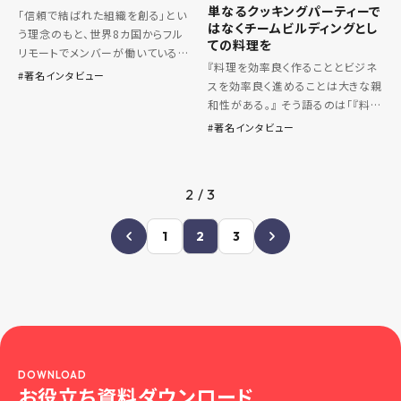
単なるクッキングパーティーで
「信頼で結ばれた組織を創る」とい
はなくチームビルディングとし
う理念のもと、世界8カ国からフル
ての料理を
リモートでメンバーが働いている株
『料理を効率良く作ることとビジネ
式会社Colere。 Colereは企業に
著名インタビュー
スを効率良く進めることは大きな親
対して人事ポリシー策定プログラ
和性がある。』 そう語るのは「『料
ムや組織変革伴走プログラムを提
理』と『人』を通して、世界中に『笑
供しており、会社の所在 […]
著名インタビュー
顔』『幸せ』『感動』をデザインす
る！」の理念のもと、料理でチームビ
ルディングサービスを提 […]
2 / 3
1
2
3
DOWNLOAD
お役立ち資料ダウンロード