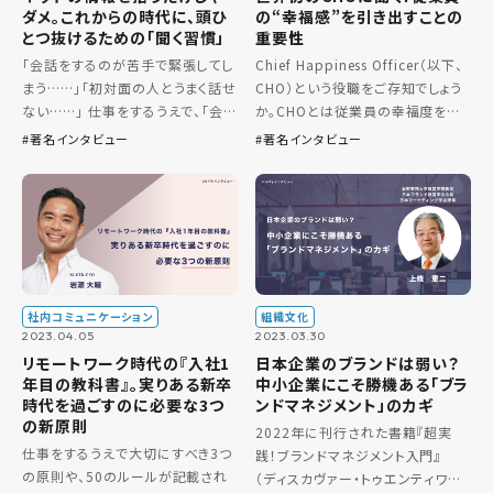
ダメ。これからの時代に、頭ひ
の“幸福感”を引き出すことの
とつ抜けるための「聞く習慣」
重要性
「会話をするのが苦手で緊張してし
Chief Happiness Officer（以下、
まう……」「初対面の人とうまく話せ
CHO）という役職をご存知でしょう
ない……」 仕事をするうえで、「会
か。CHOとは従業員の幸福度を高
話」「コミュニケーション」は切って
め、企業成長を促す存在です。 「従
著名インタビュー
著名インタビュー
も切り離せない要素です。しかし、
業員が幸せになれば、会社は伸び
会話をするのが苦手、雑談が広が
る」という言葉がありますが、実際
らないと悩む人も多いので […]
にウ […]
社内コミュニケーション
組織文化
2023.04.05
2023.03.30
リモートワーク時代の『入社1
日本企業のブランドは弱い？
年目の教科書』。実りある新卒
中小企業にこそ勝機ある「ブラ
時代を過ごすのに必要な3つ
ンドマネジメント」のカギ
の新原則
2022年に刊行された書籍『超実
仕事をするうえで大切にすべき3つ
践！ブランドマネジメント入門』
の原則や、50のルールが記載され
（ディスカヴァー・トゥエンティワン）