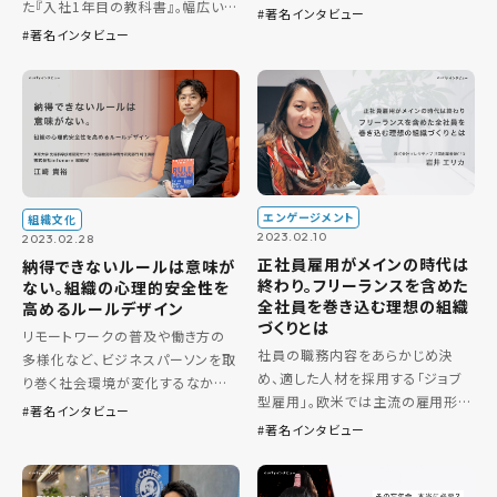
た『入社1年目の教科書』。幅広い世
は、企業のブランディングを単なる
著名インタビュー
代のビジネスパーソンに愛読され
マーケティング・プロモーション活
著名インタビュー
ている、仕事の教科書・指南書で
動の一環で終わらせるのではなく、
す。そんな『入社1年目の教科書』に
自社の宝を見いだし、経営に […]
ついて、ourly Mag. […]
エンゲージメント
組織文化
2023.02.10
2023.02.28
正社員雇用がメインの時代は
納得できないルールは意味が
終わり。フリーランスを含めた
ない。組織の心理的安全性を
全社員を巻き込む理想の組織
高めるルールデザイン
づくりとは
リモートワークの普及や働き方の
社員の職務内容をあらかじめ決
多様化など、ビジネスパーソンを取
め、適した人材を採用する「ジョブ
り巻く社会環境が変化するなかで、
型雇用」。欧米では主流の雇用形態
チームでパフォーマンスを発揮する
著名インタビュー
とされていますが、日本ではこれま
ために大切な「心理的安全性」が重
著名インタビュー
で、職務内容や勤務地などを限定し
視されています。心理的安全性の高
ない「メンバーシップ型雇用」が主
い組織をつくるためにはどうすれ
流でした。 しかし昨今の日本では