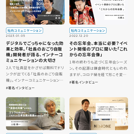
[…]
[…]
社内コミュニケーション
社内コミュニケーション
2023.01.05
2022.12.20
デジタルでごっちゃになった効
その忘年会、本当に必要？イベ
果と効率。「社長のおごり自販
ント開催のプロに聞いた「これ
機」開発者が語る、インナーコ
からの忘年会像」
ミュニケーションの大切さ
1年の終わりも近づく忘年会シーズ
2人で社員証をかざせば無料でドリ
ン。その起源は鎌倉時代ともいわれ
ンクが出てくる「社長のおごり自販
ますが、コロナ禍を経て形こそ変
機」。インナーコミュニケーション活
わってもいまだ多くの企業が1年の
著名インタビュー
性化や、ユニークな福利厚生として
締めくくりとして忘年会をやってい
著名インタビュー
注目されています。 今回は、開発者
ます。 とはいえ、昔からの風潮でな
の森さんにインタビュー。「社長の
んとなくで開催している企業も […]
おごり自販機」がどんな社 […]