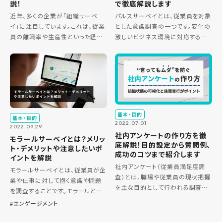
説！
で徹底解説します
近年、多くの企業が「組織サーベ
パルスサーベイとは、従業員を対象
イ」に注目しています。これは、従業
とした意識調査の一つです。変化の
員の離職率や生産性といった経営
激しいビジネス環境に対応するに
課題の根源に、従業員の意識や働
は、きめ細やかな状況把握が欠か
きがいが大きく影響しているという
せません。パルスサーベイは短い期
認識が広まったためです。 しかし、
間に簡単な質問を繰り返すことで、
「組織サーベイという言葉は聞く
社員の満足度や職場が抱える課題
[…]
を […]
基本・目的
基本・目的
2022.07.01
2022.09.29
社内アンケートの作り方を徹
モラールサーベイとは？メリッ
底解説！目的設定から質問例、
ト・デメリットや注意したいポ
成功のコツまで紹介します
イントを解説
社内アンケート（従業員満足度調
モラールサーベイとは、従業員が企
査）とは、職場や従業員の現状把握
業や仕事に対して抱く意識や問題
を主な目的として行われる調査で
を調査することです。モラールとは
す。 雇用の流動性や多様な働き方
日本語で「士気」や「やる気」を意味
エンゲージメント
に注目が集まる中、社員の本音を
しており、士気調査や従業員満足度
把握して今後の組織改善に生かし
調査などとも言われます。 自社へ