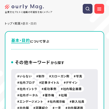
企業文化でヒトと組織の可能性を拓くメディア
トップ
実践
基本・目的
基本・目的
について学ぶ
その他キーワード
から探す
いらない
制作
スローガン例
写真
社内ブログ
記事タイトル
デザイン
社内イントラ
成功事例
社内報企画書
社内ポータル
著作権
社報
エンゲージメント
社内掲示板
新入社員
社内報
部署紹介
一言
社内報運用