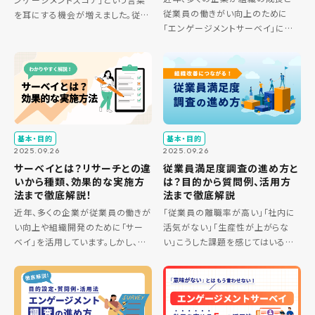
従業員の働きがい向上のために
を耳にする機会が増えました。従業
「エンゲージメントサーベイ」に注
員の離職率改善や生産性向上を目
目しています。しかし、サーベイを実
指す上で、この指標は欠かせないも
施したものの、「結果をどう活用す
のとなりつつあります。しかし、その
れば良いかわからない」「具体的な
正確な意味や測定方法、具体的
改善に繋がらない」といった悩みを
[…]
[…]
基本・目的
基本・目的
2025.09.26
2025.09.26
サーベイとは？リサーチとの違
従業員満足度調査の進め方と
いから種類、効果的な実施方
は？目的から質問例、活用方
法まで徹底解説！
法まで徹底解説
近年、多くの企業が従業員の働きが
「従業員の離職率が高い」「社内に
い向上や組織開発のために「サー
活気がない」「生産性が上がらな
ベイ」を活用しています。しかし、
い」こうした課題を感じてはいるも
「サーベイという言葉は聞くけれ
のの、何から手をつければ良いか
ど、リサーチやアンケートと何が違
分からず悩んでいる経営者や人事
うの？」「どんな種類があって、どう
担当者の方は多いのではないで
進めればいいのか分からない」と
しょうか。その解決の第一歩となる