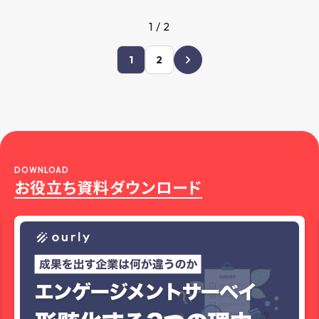
たいと考える経営者や責任者は多
の愛着を深め士気を持って業務
いので […]
1 / 2
[…]
1
2
DOWNLOAD
お役立ち資料ダウンロード