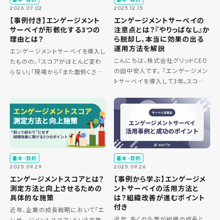
2026.07.02
2025.12.15
【事例付き】エンゲージメント
エンゲージメントサーベイの
サーベイが形骸化する3つの
注意点とは？『やりっぱなし』か
理由とは？
ら脱却し、本当に効果の出る
運用方法を解説
エンゲージメントサーベイを導入し
こんにちは、株式会社グリッドCEO
たものの、「スコアがほとんど変わ
の田中安人です。 「エンゲージメン
らない」「現場から『また面倒くさい
トサーベイを導入して3年。スコア
のが来た』と思われている」という
は少しずつ改善している。でも、現
声を、組織開発や人事の現場でよく
場の一体感はむしろ薄れている気
耳にします。 サーベイそのものに
がする…」 「年間数百万円をかけて
問題があるのではなく、運用 […]
サーベイを実施しているの […]
基本・目的
基本・目的
2025.09.29
2025.09.26
エンゲージメントスコアとは？
【事例から学ぶ】エンゲージメ
測定方法と向上させるための
ントサーベイの活用方法と
具体的な施策
は？組織改善が進むポイント
付き
近年、企業の成長戦略において「エ
近年、多くの企業が組織の成長と
ンゲージメントスコア」という言葉