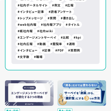
社内ポータルサイト
例文
広報
インタビュー記事
読者アンケート
トップメッセージ
質問
書き出し
web社内報
社内報アプリ
タイトル
紙社内報
社内wiki
エンゲージメントサーベイ
比較
kpi
社内広報
動画
閲覧率
運用
インタビュー
記事
PDF
質問例
文字数
職場
基本・目的
基本・目的