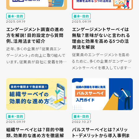
[…]
のが「 […]
基本・目的
基本・目的
2025.09.19
2025.09.19
エンゲージメント調査の進め
エンゲージメントサーベイは
方を解説！目的設定から質問
無駄？意味がないと言われる
例、活用法まで紹介
理由と効果を高める5つの活
用法を解説
近年、多くの企業が「従業員エン
従業員のエンゲージメントを高め
ゲージメント」の向上に取り組んで
るために、多くの企業がエンゲージ
います。従業員が自社に愛着を持
メントサーベイを導入しています。
ち、仕事に情熱を注ぐ状態は、企業
しかし、その一方で「サーベイを実
の持続的な成長に不可欠です。そ
施しても意味がない」「結局何も変
の第一歩として、「エンゲージメン
わらない」といった声が聞かれ、施
ト調査」によって組織の現状を正確
策が無駄だと感じられているケ
に […]
[…]
基本・目的
基本・目的
2025.09.19
2022.10.27
組織サーベイとは？目的や種
パルスサーベイとは？メリッ
類、効果的な進め方を徹底解
ト・デメリットから導入事例ま