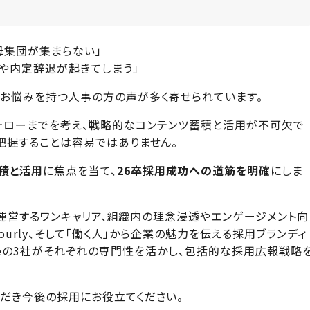
母集団が集まらない」
や内定辞退が起きてしまう」
なお悩みを持つ人事の方の声が多く寄せられています。
ォローまでを考え、戦略的なコンテンツ蓄積と活用が不可欠で
把握することは容易ではありません。
積と活用
に焦点を当て、
26卒採用成功への道筋を明確
にしま
」を運営するワンキャリア、組織内の理念浸透やエンゲージメント向
ourly、そして「働く人」から企業の魅力を伝える採用ブランディ
 Tableの3社がそれぞれの専門性を活かし、包括的な採用広報戦略
ただき今後の採用にお役立てください。