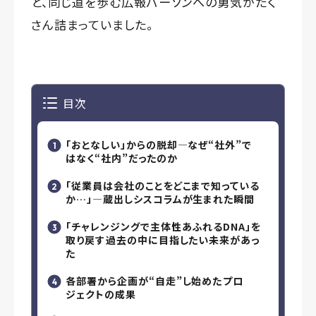
と、同じ道を歩む広報パーソンへの勇気がたく
さん詰まっていました。
目次
「おとなしい」からの脱却―なぜ“社外”で
はなく“社内”だったのか
「従業員は会社のことをどこまで知っている
か…」―蔵出しシスコラムが生まれた瞬間
「チャレンジングで主体性あふれるDNA」を
取り戻す――過去の中に目指したい未来があっ
た
各部署から企画が“自走”し始めた――プロ
ジェクトの成果