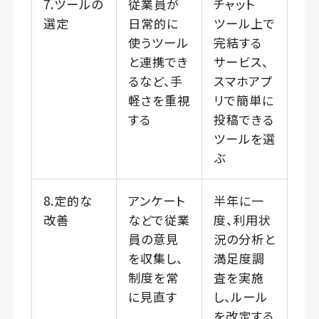
7.ツールの
従業員が
チャット
選定
日常的に
ツール上で
使うツール
完結する
と連携でき
サービス、
るなど、手
スマホアプ
軽さを重視
リで簡単に
する
投稿できる
ツールを選
ぶ
8.定的な
アンケート
半年に一
改善
などで従業
度、利用状
員の意見
況の分析と
を収集し、
満足度調
制度を常
査を実施
に見直す
し、ルール
を改定する