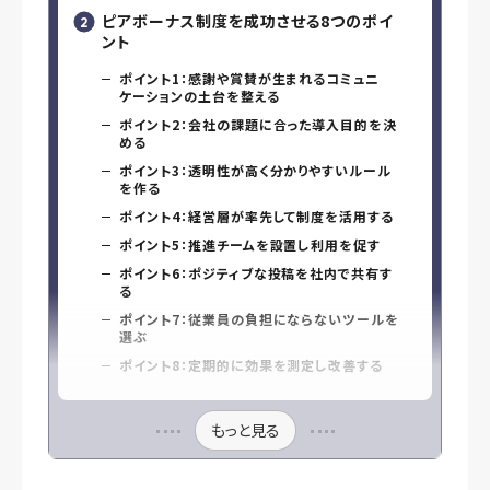
ピアボーナス制度を成功させる8つのポイ
ント
ポイント1：感謝や賞賛が生まれるコミュニ
ケーションの土台を整える
ポイント2：会社の課題に合った導入目的を決
める
ポイント3：透明性が高く分かりやすいルール
を作る
ポイント4：経営層が率先して制度を活用する
ポイント5：推進チームを設置し利用を促す
ポイント6：ポジティブな投稿を社内で共有す
る
ポイント7：従業員の負担にならないツールを
選ぶ
ポイント8：定期的に効果を測定し改善する
もっと見る