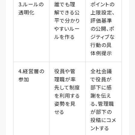
3.ルールの
誰でも理
ポイントの
透明化
解できる公
上限設定、
平で分かり
評価基準
やすいルー
の公開、ポ
ルを作る
ジティブな
行動の具
体例提示
4.経営層の
役員や管
全社会議
参加
理職が率
で役員が
先して制度
部下に感
を利用する
謝を伝え
姿勢を見
る、管理職
せる
が部下の
投稿にコメ
ントする