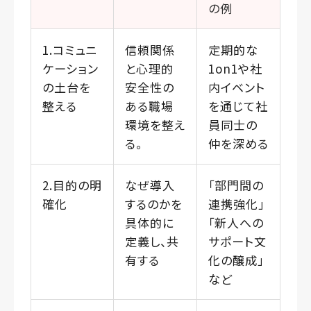
の例
1.コミュニ
信頼関係
定期的な
ケーション
と心理的
1on1や社
の土台を
安全性の
内イベント
整える
ある職場
を通じて社
環境を整え
員同士の
る。
仲を深める
2.目的の明
なぜ導入
「部門間の
確化
するのかを
連携強化」
具体的に
「新人への
定義し、共
サポート文
有する
化の醸成」
など