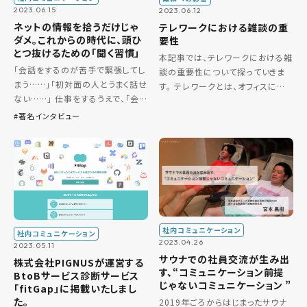
2023.06.15
2023.06.12
ネットの情報を拾うだけじゃ
テレワークにおける雑談の重
ダメ。これからの時代に、頭ひ
要性
とつ抜けるための「聞く習慣」
本記事では、テレワークにおける雑
「会話をするのが苦手で緊張してし
談の重要性について探っていきま
まう……」「初対面の人とうまく話せ
す。 テレワークとは、オフィスに出
ない……」 仕事をするうえで、「会
勤する代わりに自宅や遠隔地から
話」「コミュニケーション」は切って
業務を行う働き方のことを指しま
著名インタビュー
も切り離せない要素です。しかし、
す。しかし、テレワークには孤独感
会話をするのが苦手、雑談が広が
やコミュニケーションの欠如などの
らないと悩む人も多いので […]
[…]
社内コミュニケーション
社内コミュニケーション
2023.04.26
2023.05.11
サウナでの社員交流が生み出
株式会社PIGNUSが運営する
す、“コミュニケーション前提
BtoBサービス診断サービス
じゃないコミュニケーション ”
「fitGap」に掲載いたしまし
た。
2019年ごろからはじまったサウナ