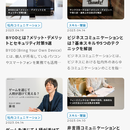
いても、新しいアイデアを生み […]
などの役職が […]
社内コミュニケーション
スキル・理論
2023.04.19
2023.04.14
BYODとは？メリット・デメリッ
ビジネスコミュニケーションと
トとセキュリティ対策9選
は？基本スキルや5つのテク
ニックを解説
BYOD（Bring Your Own Device）
ビジネスコミュニケーションとは、
とは、個人が所有しているパソコン
ビジネスにおける社内外のあらゆ
やスマートフォンを業務でも活用す
るコミュニケーションのことを指し
るための社内制度です。 普段から
ます。良好なビジネスコミュニケー
使い慣れている端末を使用するた
ションは、ビジネスをスムーズに進
め生産性の向上が期待でき、企業
めるのにかかせません。しかし、基
にとっても […]
本的なスキルが不足していたり、
[…]
スキル・理論
社内コミュニケーション
2023.04.10
2023.04.14
非言語コミュニケーションと
ゲームを通じて人柄が透けて