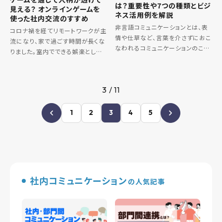
は？重要性や7つの種類とビジ
見える？ オンラインゲームを
ネス活用例を解説
使った社内交流のすすめ
非言語コミュニケーションとは、表
コロナ禍を経てリモートワークが主
情や仕草など、言葉を介さずにおこ
流になり、家で過ごす時間が長くな
なわれるコミュニケーションのこと
りました。室内でできる娯楽として、
で、ノンバーバルコミュニケーション
オンラインゲームをする人も増えた
とも呼ばれます。私たちは無意識の
のではないでしょうか。 実はourly
うちに非言語コミュニケーションを
でも、社内メンバーでオンライン
3 / 11
取っていることが多々ありま […]
ゲームをする機会が増え […]
1
2
3
4
5
社内コミュニケーション
の人気記事