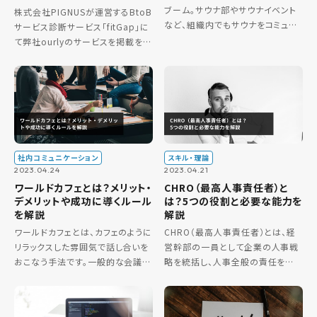
ブーム。サウナ部やサウナイベント
株式会社PIGNUSが運営するBtoB
など、組織内でもサウナをコミュニ
サービス診断サービス「fitGap」に
ケーションの場として取り入れる
て弊社ourlyのサービスを掲載を開
ケースが増えています。 今回は実
始しました。 掲載URL：
際にサウナでのインナーコミュニ
https://fitgap.com/jp/product
ケーションを実践されている、温
s/ourly
[…]
社内コミュニケーション
スキル・理論
2023.04.24
2023.04.21
ワールドカフェとは？メリット・
CHRO（最高人事責任者）と
デメリットや成功に導くルール
は？5つの役割と必要な能力を
を解説
解説
ワールドカフェとは、カフェのように
CHRO（最高人事責任者）とは、経
リラックスした雰囲気で話し合いを
営幹部の一員として企業の人事戦
おこなう手法です。一般的な会議と
略を統括し、人事全般の責任を担う
は違い、少人数にグループ分けをし
役職です。Chief Human
て会話を楽しみながら自由に意見
Resource Officerの略称で、これ
を出し合います。ビジネスの場にお
まで日本では「執行役員人事部長」