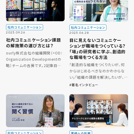
社内コミュニケーション
社内コミュニケーション
2023.09.26
2023.06.28
社内コミュニケーション課題
目に見えないコミュニケー
の解施策の選び方とは？
ションが職場をつくっている？
「場」の研究者に学ぶ、創造的
ourly株式会社の組織開発（=OD：
な職場をつくる方法
Organization Developmentの
「創造的な組織をつくりたいが、何
略）チームの吉房です。2記事目は、
からはじめるべきなのかわからな
前回の続きで自社の組織課題の特
い」「組織の課題を解決したいが、う
定した後の解決手法の選び方につ
まくいかない」 このような悩みを抱
いて解説します。 前回のおさらいを
著名インタビュー
える方は多いのではないでしょう
簡単 […]
か。今回は『共に働くことの意味を
問い直す – 職 […]
社内コミュニケーション
業績への影響