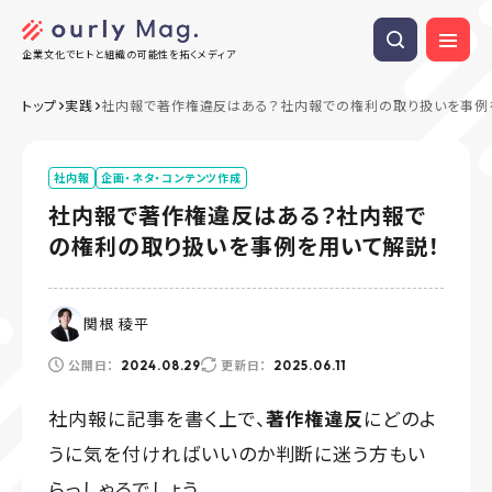
企業文化でヒトと組織の可能性を拓くメディア
トップ
実践
社内報で著作権違反はある？社内報での権利の取り扱いを事例
社内報
企画・ネタ・コンテンツ作成
社内報で著作権違反はある？社内報で
の権利の取り扱いを事例を用いて解説！
関根 稜平
公開日：
更新日：
2024.08.29
2025.06.11
社内報に記事を書く上で、
著作権違反
にどのよ
うに気を付ければいいのか判断に迷う方もい
らっしゃるでしょう。