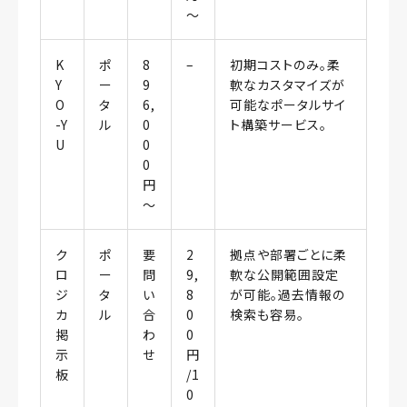
〜
K
ポ
8
–
初期コストのみ。柔
Y
ー
9
軟なカスタマイズが
O
タ
6,
可能なポータルサイ
-Y
ル
0
ト構築サービス。
U
0
0
円
〜
ク
ポ
要
2
拠点や部署ごとに柔
ロ
ー
問
9,
軟な公開範囲設定
ジ
タ
い
8
が可能。過去情報の
カ
ル
合
0
検索も容易。
掲
わ
0
示
せ
円
板
/1
0