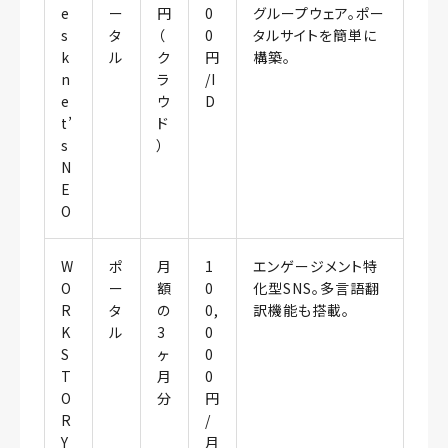
e
ー
円
0
グループウェア。ポー
s
タ
（
0
タルサイトを簡単に
k
ル
ク
円
構築。
n
ラ
/I
e
ウ
D
t’
ド
s
）
N
E
O
W
ポ
月
1
エンゲージメント特
O
ー
額
0
化型SNS。多言語翻
R
タ
の
0,
訳機能も搭載。
K
ル
3
0
S
ヶ
0
T
月
0
O
分
円
R
/
Y
月