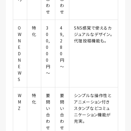
わ
わ
せ
せ
O
特
3
4
SNS感覚で使えるカ
W
化
0
9,
ジュアルなデザイン。
N
0,
2
代理投稿機能も。
E
0
8
D
0
0
N
0
円
E
円
〜
W
〜
S
W
特
要
要
シンプルな操作性と
M
化
問
問
アニメーション付き
Z
い
い
スタンプなどコミュ
合
合
ニケーション機能が
わ
わ
充実。
せ
せ