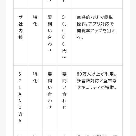
せ
せ
ザ
特
要
5
直感的なUIで簡単
社
化
問
0,
操作。アプリ対応で
内
い
0
閲覧率アップを狙え
報
合
0
る。
わ
0
せ
円
〜
S
特
要
要
80万人以上が利用。
O
化
問
問
多言語対応と堅牢な
L
い
い
セキュリティが特徴。
A
合
合
N
わ
わ
O
せ
せ
W
A