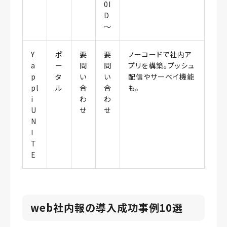
0I
D
〜
Y
ポ
要
要
ノーコードで社内ア
a
ー
問
問
プリを構築。プッシュ
p
タ
い
い
配信やサーベイ機能
pl
ル
合
合
も。
i
わ
わ
U
せ
せ
N
I
T
E
web社内報の導入成功事例10選