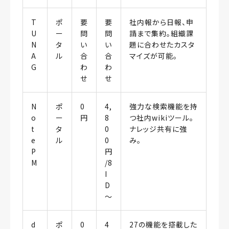
T
ポ
要
要
社内報から日報、申
U
ー
問
問
請まで集約。組織課
N
タ
い
い
題に合わせたカスタ
A
ル
合
合
マイズが可能。
G
わ
わ
せ
せ
N
ポ
0
4,
強力な検索機能を持
o
ー
円
8
つ社内wikiツール。
t
タ
0
ナレッジ共有に強
e
ル
0
み。
P
円
M
/8
I
D
〜
d
ポ
0
4
27の機能を搭載した