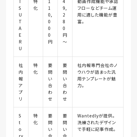
T
特
1
4
動画作成機能や承認
S
化
1
9,
フローなどチーム運
U
0,
2
用に適した機能が豊
T
0
8
富。
A
0
0
E
0
円
R
円
〜
U
社
特
要
要
社内報専門会社のノ
内
化
問
問
ウハウが詰まった汎
報
い
い
用テンプレートが魅
ア
合
合
力。
プ
わ
わ
リ
せ
せ
S
特
要
要
Wantedlyが提供。
t
化
問
問
洗練されたデザイン
o
い
い
で手軽に記事作成。
ry
合
合