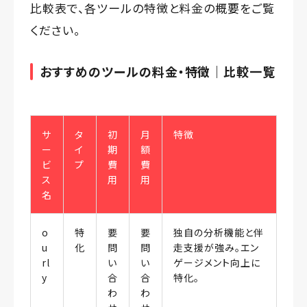
比較表で、各ツールの特徴と料金の概要をご覧
ください。
おすすめのツールの料金・特徴｜比較一覧
サ
タ
初
月
特徴
ー
イ
期
額
ビ
プ
費
費
ス
用
用
名
o
特
要
要
独自の分析機能と伴
u
化
問
問
走支援が強み。エン
rl
い
い
ゲージメント向上に
y
合
合
特化。
わ
わ