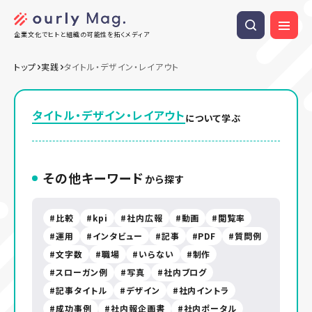
企業文化でヒトと組織の可能性を拓くメディア
トップ
実践
タイトル・デザイン・レイアウト
タイトル・デザイン・レイアウト
について学ぶ
その他キーワード
から探す
比較
kpi
社内広報
動画
閲覧率
運用
インタビュー
記事
PDF
質問例
文字数
職場
いらない
制作
スローガン例
写真
社内ブログ
記事タイトル
デザイン
社内イントラ
成功事例
社内報企画書
社内ポータル