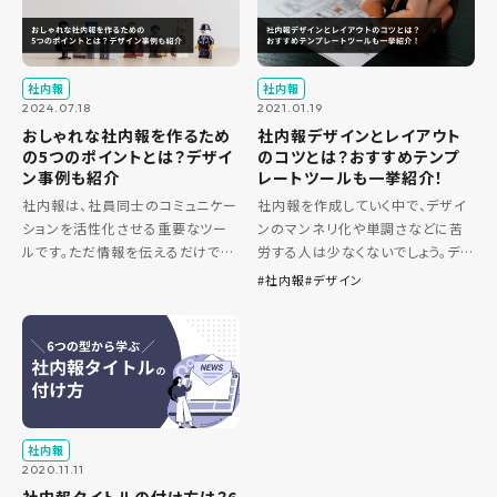
社内報
社内報
2024.07.18
2021.01.19
おしゃれな社内報を作るため
社内報デザインとレイアウト
の5つのポイントとは？デザイ
のコツとは？おすすめテンプ
ン事例も紹介
レートツールも一挙紹介！
社内報は、社員同士のコミュニケー
社内報を作成していく中で、デザイ
ションを活性化させる重要なツー
ンのマンネリ化や単調さなどに苦
ルです。ただ情報を伝えるだけでは
労する人は少なくないでしょう。デ
なく、おしゃれで読みやすいデザイ
ザインも読者を惹きつける大きな
社内報
デザイン
ンが求められます。 そこで今回は、
一要素であるため、魅力的な社内
おしゃれな社内報を作成するため
報にするためにも、さまざまな工夫
の5つのポイントをご紹介します
をしたいものです。 この記事では、
[…]
[…]
社内報
2020.11.11