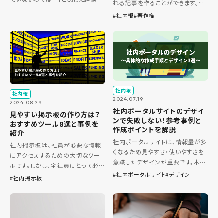
れる記事を作ることができます。本
ありませんか。 社内報は情報を届
記事では、どのようなイラストを使
社内報
著作権
けるだけでなく、理念や方針の浸
用するべきなのかや、イラストを掲
透、社員同士のつながり強化など、
載する上での注意点について解説
組織文化を育む重要な役割を担っ
します。 web社内報完全ガイ […]
て […]
社内報
社内報
2024.07.19
2024.08.29
社内ポータルサイトのデザイ
見やすい掲示板の作り方は？
ンで失敗しない！参考事例と
おすすめツール8選と事例を
作成ポイントを解説
紹介
社内ポータルサイトは、情報量が多
社内掲示板は、社員が必要な情報
くなるため見やすさ・使いやすさを
にアクセスするための大切なツー
意識したデザインが重要です。本記
ルです。しかし、全社員にとって必
事では、社内ポータルサイトが社員
社内ポータルサイト
デザイン
要な情報を提供しようとすると情
社内掲示板
にとって見やすく・使いやすいもの
報量が多くなり、かえって情報を探
になるためのデザインのポイント
しにくくなってしまうおそれがあり
について、トレンドや事例と合わ
ます。 本記事では、情報量が多くて
[…]
[…]