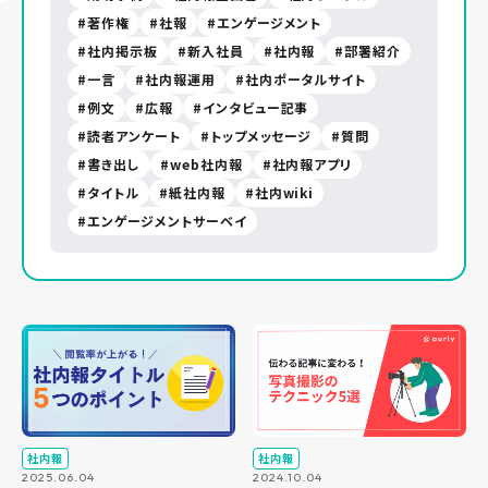
著作権
社報
エンゲージメント
社内掲示板
新入社員
社内報
部署紹介
一言
社内報運用
社内ポータルサイト
例文
広報
インタビュー記事
読者アンケート
トップメッセージ
質問
書き出し
web社内報
社内報アプリ
タイトル
紙社内報
社内wiki
エンゲージメントサーベイ
社内報
社内報
2025.06.04
2024.10.04