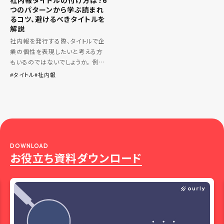
社内報タイトルの付け方は？6
つのパターンから学ぶ読まれ
るコツ、避けるべきタイトルを
解説
社内報を発行する際、タイトルで企
業の個性を表現したいと考える方
もいるのではないでしょうか。 例え
ば、本を購入する際、最初に注意を
タイトル
社内報
引くのはそのタイトルです。同様に、
社内報のタイトルも社員の興味を
引く重要な要素です。 それで […]
DOWNLOAD
お役立ち資料ダウンロード