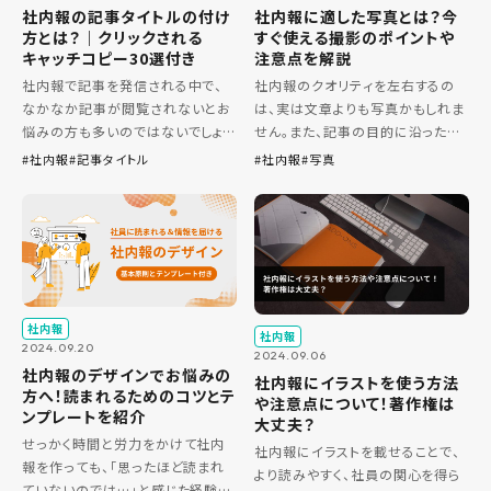
社内報の記事タイトルの付け
社内報に適した写真とは？今
方とは？｜クリックされる
すぐ使える撮影のポイントや
キャッチコピー30選付き
注意点を解説
社内報で記事を発信される中で、
社内報のクオリティを左右するの
なかなか記事が閲覧されないとお
は、実は文章よりも写真かもしれま
悩みの方も多いのではないでしょう
せん。また、記事の目的に沿った魅
か。 もちろん記事自身の魅力も大
力的な写真を挿入することで、伝え
社内報
記事タイトル
社内報
写真
事ですが、記事の第一印象を決め
たいメッセージをしっかり社員に届
るタイトルも非常に重要な要素で
けることができます。 本記事では、
す。 今回は、社内報の閲覧率を上
実際の写真事例を交えながら、
げる […]
[…]
社内報
社内報
2024.09.20
2024.09.06
社内報のデザインでお悩みの
社内報にイラストを使う方法
方へ！読まれるためのコツとテ
や注意点について！著作権は
ンプレートを紹介
大丈夫？
せっかく時間と労力をかけて社内
社内報にイラストを載せることで、
報を作っても、「思ったほど読まれ
より読みやすく、社員の関心を得ら
ていないのでは…」と感じた経験は