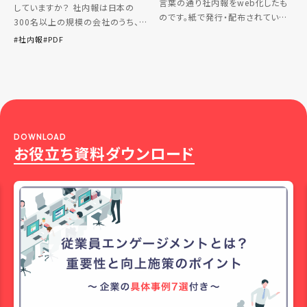
言葉の通り社内報をweb化したも
していますか？ 社内報は日本の
のです。紙で発行・配布されていた
300名以上の規模の会社のうち、8
社内報が、時代の変化とともに
割の企業が社内報を導入している
社内報
PDF
web上でも見られるようになりまし
と言われているほどなので、この記
た。 本記事では、目的別におすすめ
事を読んでいらっしゃる皆様の会社
のweb社内報ツールをご […]
の多くが社内報を作成していること
[…]
DOWNLOAD
お役立ち資料ダウンロード