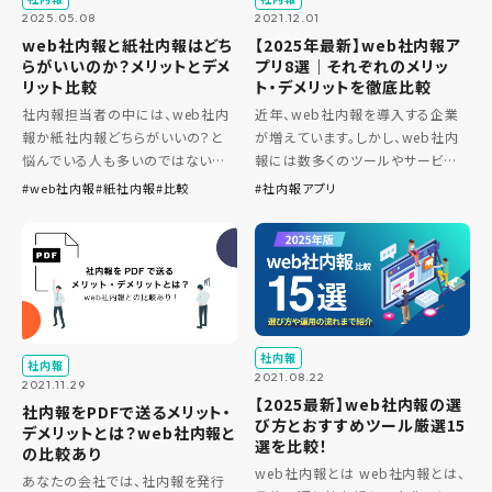
2025.05.08
2021.12.01
web社内報と紙社内報はどち
【2025年最新】web社内報ア
らがいいのか？メリットとデメ
プリ8選｜それぞれのメリッ
リット比較
ト・デメリットを徹底比較
社内報担当者の中には、web社内
近年、web社内報を導入する企業
報か紙社内報どちらがいいの？と
が増えています。しかし、web社内
悩んでいる人も多いのではないで
報には数多くのツールやサービス
しょうか？ また、使い分けに悩んで
が存在し、自社に最適なものを見
web社内報
紙社内報
比較
社内報アプリ
いる方もいらっしゃるでしょう。 そん
つけるのは容易ではありません。
な方のために、この記事ではweb
この記事では、アプリで閲覧できる
社内報と紙社内報のメリット […]
社内報サービスを紹介し、メリッ
[…]
社内報
社内報
2021.08.22
2021.11.29
【2025最新】web社内報の選
社内報をPDFで送るメリット・
び方とおすすめツール厳選15
デメリットとは？web社内報と
選を比較！
の比較あり
web社内報とは web社内報とは、
あなたの会社では、社内報を発行