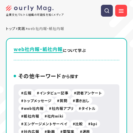
企業文化でヒトと組織の可能性を拓くメディア
トップ
実践
web社内報・紙社内報
web社内報・紙社内報
について学ぶ
その他キーワード
から探す
広報
インタビュー記事
読者アンケート
トップメッセージ
質問
書き出し
web社内報
社内報アプリ
タイトル
紙社内報
社内wiki
エンゲージメントサーベイ
比較
kpi
社内広報
動画
閲覧率
運用