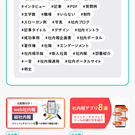
インタビュー
記事
PDF
質問例
文字数
職場
いらない
制作
スローガン例
写真
社内ブログ
記事タイトル
デザイン
社内イントラ
成功事例
社内報企画書
社内ポータル
著作権
社報
エンゲージメント
社内掲示板
新入社員
社内報
部署紹介
一言
社内報運用
社内ポータルサイト
例文
社内報
社内報