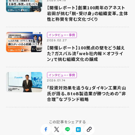
【開催レポート】創業100周年のアネスト
岩田が挑む「脱・受け身」の組織変革。主体
性と称賛を育む文化づくり
インタビュー・事例
2026.02.27
【開催レポート】100拠点の壁をどう越え
た？ガスパル流「web社内報×オフライ
ン」で挑む組織文化の醸成
インタビュー・事例
2026.01.14
「投資対効果を追うな」ダイキン工業片山
氏が語る、BtoB製造業が勝つための“非
合理”なブランド戦略
この記事をシェアする