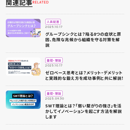
関連記事
RELATED
人員配置
2025.10.17
グループシンクとは？陥る8つの症状と原
因、危険な兆候から組織を守る対策を解
説
基礎・理論
2025.10.17
ゼロベース思考とは？メリット・デメリット
と実践的な鍛え方を成功事例と共に解説！
基礎・理論
2025.09.30
SWT理論とは？「弱い繋がりの強さ」を活
かしてイノベーションを起こす方法を解説
します