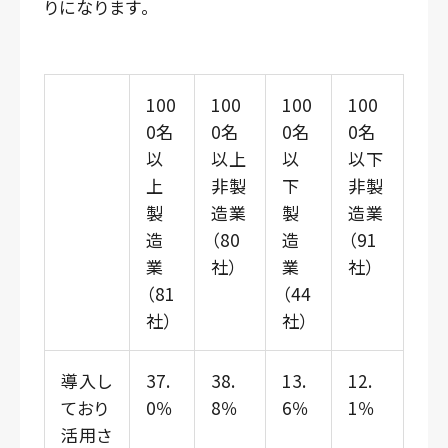
りになります。
100
100
100
100
0名
0名
0名
0名
以
以上
以
以下
上
非製
下
非製
製
造業
製
造業
造
（80
造
（91
業
社）
業
社）
（81
（44
社）
社）
導入し
37.
38.
13.
12.
ており
0％
8％
6％
1％
活用さ