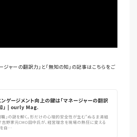
ネージャーの翻訳力」と「無知の知」
の記事はこちらをご
1】エンゲージメント向上の鍵は「マネージャーの翻訳
| ourly Mag.
離職」の謎を解く。形だけの心理的安全性が生む“ぬるま湯組
？吉野家元CMO田中氏が、経営理念を現場の熱狂に変える
下を自…