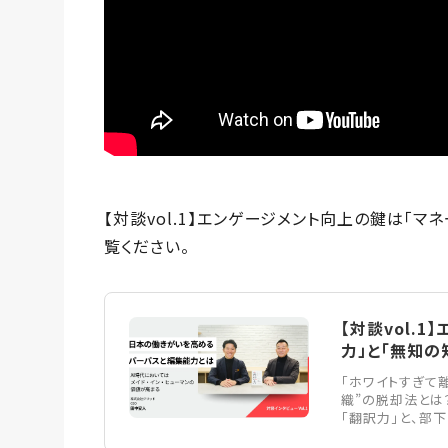
【対談vol.1】エンゲージメント向上の鍵は「マ
覧ください。
【対談vol.
力」と「無知の知」 
「ホワイトすぎて
織”の脱却法とは
「翻訳力」と、部