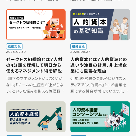
大限に発揮し、企業と共に成長して
うに関わり合っているのでしょうか。
いくためには、働きやすい職場環境
この3つの要素が良い循環を生み
の構築が不可欠です。 この記事で
出す仕組みを示した経営モデルが
は、働きやすい職場の具体的な
「サービスプロフィットチェーン」
[…]
[…]
組織文化
組織文化
2025.09.30
2025.08.27
ゼークトの組織論とは？人材
人的資本とは？人的資源との
の4分類を理解して明日から
違いや注目の背景、非上場企
使えるマネジメント術を解説
業にも重要な理由
「部下のマネジメントがうまくいか
近年、経営層の会話やビジネスメ
ない」「チームの生産性が上がらな
ディアで「人的資本」という言葉を
い」といった悩みを抱える管理職の
耳にする機会が増えています。しか
方は多いのではないでしょうか。 そ
し、その正確な定義や、従来から使
の課題は、人材の特性を見極めら
われている「人的資源」との違いを
れていないことが原因かもしれま
明確に説明できる方は、多くないの
せん。本記事では、ドイツの軍人
ではないでしょうか。 上司から […]
[…]