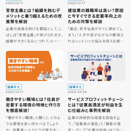
2025.10.17
2025.10.17
官僚主義とは？組織を蝕むデ
建設業の離職率は高い？原因
メリットと乗り越えるための改
と今すぐできる定着率向上の
善策を解説
ための対策を解説
企業の成長を妨げる要因として、し
「最近、若手社員がすぐに辞めてし
ばしば「官僚主義」が挙げられます。
まう」「人手不足がなかなか解消さ
組織が大きくなるにつれて、ルール
れない」といった悩みを抱える建設
や手続きが複雑化し、意思決定が
業の人事担当者様や経営者様は多
遅れ、社員の挑戦意欲が失われて
いのではないでしょうか。 建設業界
いく。こうした状況に課題を感じて
は、その専門性や社会貢献度の高
いる方も多いのではないでしょ […]
さから非常に魅力的な産業ですが
[…]
組織文化
組織文化
2025.10.17
2025.09.30
働きやすい職場とは？社員が
サービスプロフィットチェーン
定着する環境の特徴と作り方
とは？従業員満足が利益を生
を徹底解説！
む仕組みと事例を解説
「働きやすい職場」と聞くと、どのよ
企業の持続的な成長を目指す上
うな環境を思い浮かべるでしょう
で、「従業員の満足」と「顧客の満
か。 従業員一人ひとりが能力を最
足」、そして「企業の利益」はどのよ