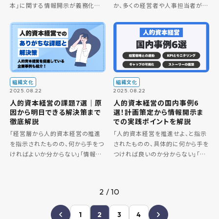
本」に関する情報開示が義務化さ
か、多くの経営者や人事担当者が指
れました。企業の持続的な成長に
針としているのが、経済産業省が公
おいて、人材への投資効果を最大
表した「伊藤レポート」です。 この記
化する経営が重視される時代とな
事では、経済産業省が公開する資
り、多くの企業で対応が求められて
料をもとに「人材版伊藤レポート
いま […]
[…]
組織文化
組織文化
2025.08.22
2025.08.22
人的資本経営の課題7選｜原
人的資本経営の国内事例6
因から明日できる解決策まで
選！計画策定から情報開示ま
徹底解説
での実践ポイントを解説
「経営層から人的資本経営の推進
「人的資本経営を推進せよ、と指示
を指示されたものの、何から手をつ
されたものの、具体的に何から手を
ければよいか分からない」「情報開
つければ良いのか分からない」「他
示が義務化されたと聞くが、自社に
社の事例記事をいくつも読んだが、
落とし込む際の具体的な進め方が
自社でどう応用すれば良いのかイ
見えない」 これらの声は、人的資本
メージが湧かない」 近年、多くの企
2 / 10
経営への注目度を反映する一方で
業で人的資本経営の実践が始ま
[…]
[…]
1
2
3
4