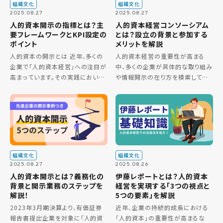
組織文化
組織文化
2025.08.27
2025.08.27
人的資本開示の指標とは？主
人的資本経営コンソーシアム
要フレームワークとKPI設定の
とは？設立の背景と参加する
ポイント
メリットを解説
人的資本の開示とは 近年、多くの
人的資本経営の重要性が高まる
企業で「人的資本経営」への注目が
中、多くの企業が具体的な取り組み
高まっています。その実践において
や情報開示の在り方を模索してい
不可欠な要素が「人的資本の開示」
ます。しかし、他社の先進事例や実
です。 人的資本の開示とは、従業員
務レベルでの知見は得にくく、自社
が持つ知識、スキル、経験といった
のアクションプラン策定に課題を感
無形の資産、すなわち「人的 […]
じる担当者もいるでしょう。このよう
[…]
組織文化
組織文化
2025.08.27
2025.08.26
人的資本開示とは？義務化の
伊藤レポートとは？人的資本
背景と開示業務のステップを
経営を実現する「3つの視点と
解説！
5つの要素」を解説
2023年3月期決算より、有価証券
近年、企業の持続的成長における
報告書提出企業を対象に「人的資
「人的資本」の重要性が高まるな