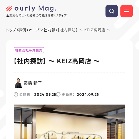
企業文化でヒトと組織の可能性を拓くメディア
トップ
事例
オープン社内報
【社内探訪】 ～ KEIZ高岡店 ～
株式会社平成観光
【社内探訪】 ～ KEIZ高岡店 ～
髙橋 新平
公開日：
更新日：
2024.09.25
2024.09.25