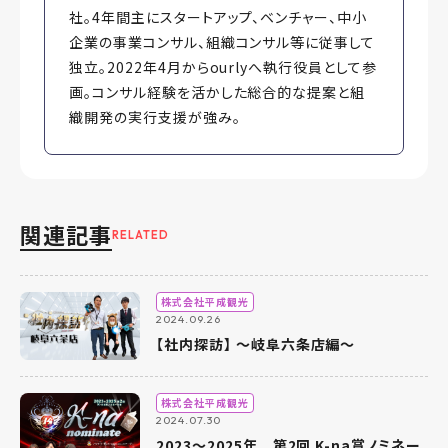
社。4年間主にスタートアップ、ベンチャー、中小
企業の事業コンサル、組織コンサル等に従事して
独立。2022年4月からourlyへ執行役員として参
画。コンサル経験を活かした総合的な提案と組
織開発の実行支援が強み。
関連記事
RELATED
株式会社平成観光
2024.09.26
【社内探訪】 ～岐阜六条店編～
株式会社平成観光
2024.07.30
2023～2025年 第2回 K-na賞ノミネー