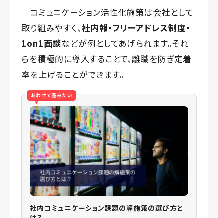
コミュニケーション活性化施策は会社として
取り組みやすく、
社内報・フリーアドレス制度・
1on1面談
などが例としてあげられます。それ
らを積極的に導入することで、離職を防ぎ定着
率を上げることができます。
あわせて読みたい
社内コミュニケーション課題の解施策の選び方と
は？