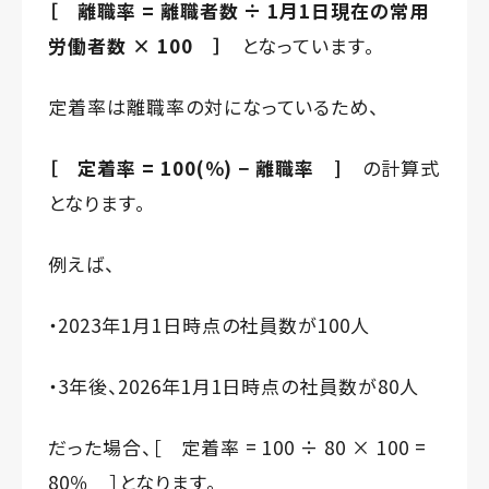
［ 離職率 = 離職者数 ÷ 1月1日現在の常用
労働者数 × 100 ］
となっています。
定着率は離職率の対になっているため、
［ 定着率 = 100(％) − 離職率 ]
の計算式
となります。
例えば、
・2023年1月1日時点の社員数が100人
・3年後、2026年1月1日時点の社員数が80人
だった場合、［ 定着率 = 100 ÷ 80 × 100 =
80％ ］となります。