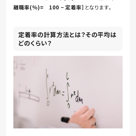
離職率(％)= 100 − 定着率］
となります。
定着率の計算方法とは？その平均は
どのくらい？