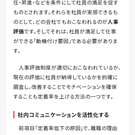
任・昇進・などを条件にして社員の満足を促す
ものとされます。それらを社員が実感できるも
のとして、どの会社でもおこなわれるのが
人事
評価
です。そしてそれは、社員が満足して仕事
ができる「動機付け要因」である必要がありま
す。
人事評価制度が適切におこなわれているか、
現在の評価に社員が納得しているかを的確に
調査し、改善することでモチベーションを確保
することも定着率を上げる方法の一つです。
社内コミュニケーションを活性化する
前項目「定着率低下の原因」で、離職の理由