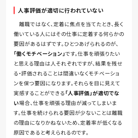
人事評価が適切に行われていない
離職ではなく、定着に焦点を当てたとき、長く
働いている人にはその仕事に定着する何らかの
要因があるはずです。ひとつあげられるのが、
「働くモチベーション」
です。仕事を頑張りたい
と思える理由は人それぞれですが、結果を残せ
る・評価されることは間違いなくモチベーショ
ンを保つ要因になります。それらを目に見えて
実感することができる
「人事評価」が適切でな
い
場合、仕事を頑張る理由が減ってしまいま
す。仕事を続けられる要因が少ないことは離職
の理由になりかねないため、定着率が低くなる
原因であると考えられるのです。