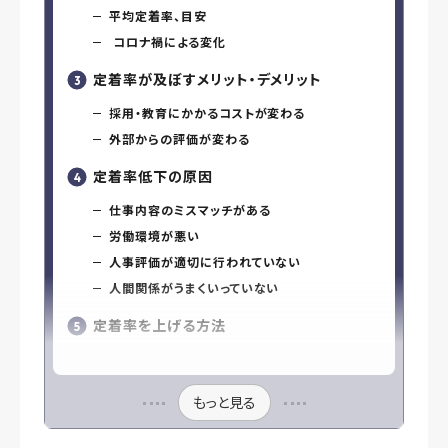
平均定着率、目安
コロナ禍による変化
定着率が及ぼすメリット・デメリット
採用・教育にかかるコストが変わる
外部からの評価が変わる
定着率低下の原因
仕事内容のミスマッチがある
労働環境が悪い
人事評価が適切に行われていない
人間関係がうまくいっていない
定着率を上げる方法
もっと見る