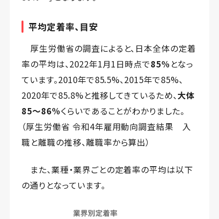
平均定着率、目安
厚生労働省の調査によると、日本全体の定着
率の平均は、2022年1月1日時点で
85%
となっ
ています。2010年で85.5%、2015年で85%、
2020年で85.8%と推移してきているため、
大体
85～86%
くらいであることがわかりました。
（厚生労働省 令和4年雇用動向調査結果 入
職と離職の推移、離職率から算出）
また、業種・業界ごとの定着率の平均は以下
の通りとなっています。