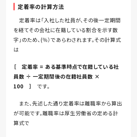
定着率の計算方法
定着率は「入社した社員が、その後一定期間
を経てその会社に在籍している割合を示す数
字」のため、(％）であらわされます。その計算式
は
［ 定着率 = ある基準時点で在籍している社
員数 ÷ 一定期間後の在籍社員数 ×
100 ］
です。
また、先述した通り定着率は離職率から算出
が可能です。離職率は厚生労働省の定める計
算式で