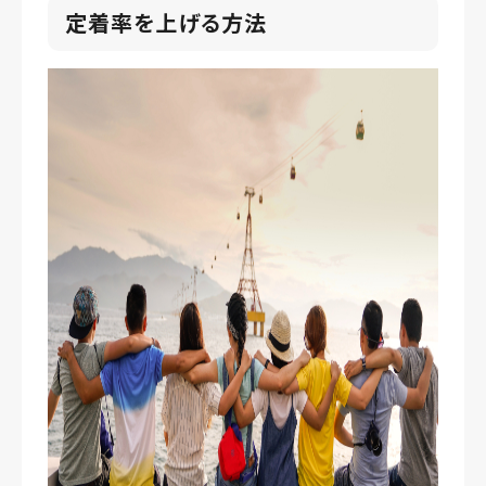
定着率を上げる方法