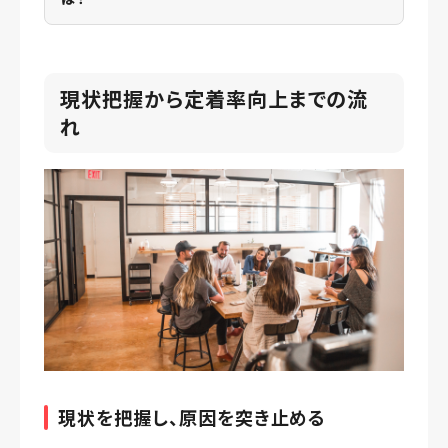
現状把握から定着率向上までの流
れ
現状を把握し、原因を突き止める