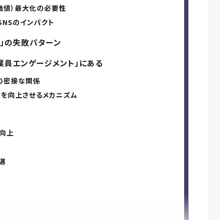
涯価値）最大化の必要性
SNSのインパクト
」の失敗パターン
業員エンゲージメント」にある
）の密接な関係
質を向上させるメカニズム
の向上
選